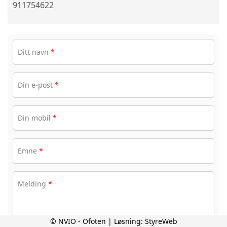
911754622
Ditt navn
*
Din e-post
*
Din mobil
*
Emne
*
Melding
*
© NVIO - Ofoten | Løsning:
StyreWeb